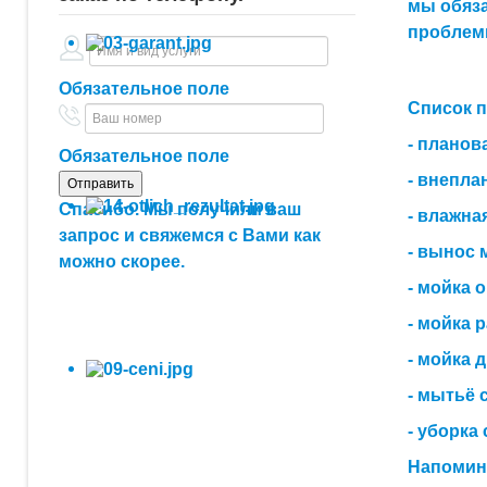
мы обяз
проблем
Обязательное поле
Список 
- планов
Обязательное поле
- внепла
Спасибо. Мы получили ваш
- влажна
запрос и свяжемся с Вами как
- вынос 
можно скорее.
- мойка о
- мойка 
- мойка 
- мытьё 
- уборка
Напомина