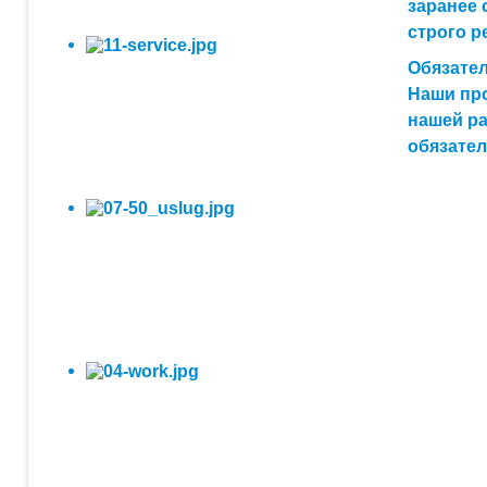
заранее 
строго р
Обязател
Наши про
нашей ра
обязател