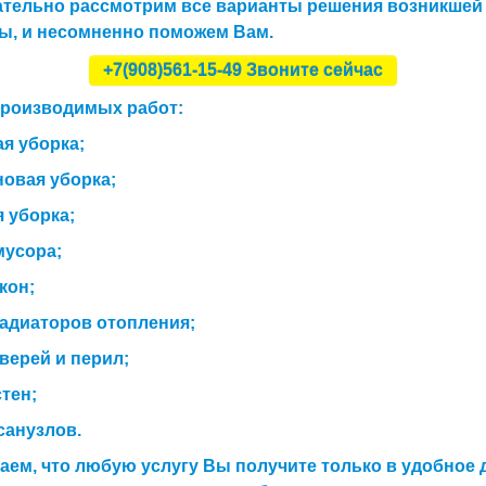
ательно рассмотрим все варианты решения возникшей
ы, и несомненно поможем Вам.
+7(908)561-15-49 Звоните сейчас
производимых работ:
ая уборка;
новая уборка;
я уборка;
мусора;
кон;
радиаторов отопления;
дверей и перил;
стен;
 санузлов.
ем, что любую услугу Вы получите только в удобное 