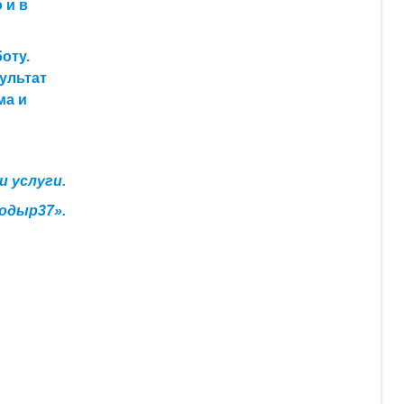
 и в
оту.
ультат
ма и
 услуги.
одыр37».