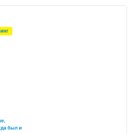
инг
е,
гда был и