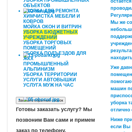
УБОРКА ПРОМЫШЛЕННЫХ
остается
ОБЪЕКТОВ
проводи
УБОРКА ДЛЯ РЕМОНТА
Регулярн
ХИМЧИСТКА МЕБЕЛИ И
КОВРОВ
Мы же с
МОЙКА ОКОН И ВИТРИН
небольшо
УБОРКА БЮДЖЕТНЫХ
поддерж
УЧРЕЖДЕНИЙ
УБОРКА ТОРГОВЫХ
учрежде
ПОМЕЩЕНИЙ
результа
УБОРКА ПОДЪЕЗДОВ ДЛЯ
находить
ЖКХ
ПРОМЫШЛЕННЫЙ
Уже дав
АЛЬПИНИЗМ
УБОРКА ТЕРРИТОРИИ
помещени
УСЛУГИ АВТОВЫШКИ
помогают
УСЛУГА МУЖ НА ЧАС
машин п
приспос
Заказать обратный звонок
уборка т
Готовы заказать услугу?
Мы
отлично 
позвоним Вам сами и примем
Ниже при
если Вы 
заказ по телефону.