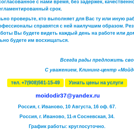
согласованное с нами время, без задержек, качественно
егламентированный срок.
ьно проверьте, кто выполняет для Вас ту или иную раб
фессионалы справятся с ней наилучшим образом. Рез
боты Вы будете видеть каждый день на работе или до
ьно будете им восхищаться.
Всегда рады предложить свои
С уважением, Клининг-центр «Мойд
тел. +7(908)561-15-49
Узнать цены на услуги
moidodir37@yandex.ru
Россия, г. Иваново, 10 Августа, 16 оф. 67.
Россия, г. Иваново,
11-я Сосневская, 34.
График работы
:
круглосуточно.