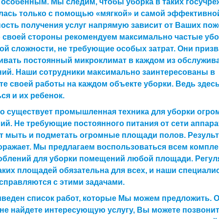
 особенным. Мы следим, чтобы уборка в таких госучр
лась только с помощью «мягкой» и самой эффективно
ость получения услуг напрямую зависит от Ваших пож
о своей стороны рекомендуем максимально частые уб
й сложности, не требующие особых затрат. Они приз
ивать постоянный микроклимат в каждом из обслужи
ний. Наши сотрудники максимально заинтересованы в
те своей работы на каждом объекте уборки. Ведь здес
ся и их ребенок.
но существует промышленная техника для уборки огр
й. Не требующие постоянного питания от сети аппар
 мыть и подметать огромные площади полов. Результ
оражает. Мы предлагаем воспользоваться всем компл
облений для уборки помещений любой площади. Регул
аких площадей обязательна для всех, и наши специали
справляются с этими задачами.
веден список работ, которые Мы можем предложить. О
не найдете интересующую услугу, Вы можете позвонит