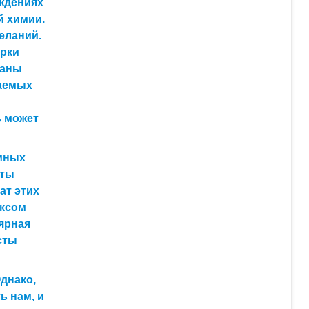
еждениях
й химии.
еланий.
орки
ваны
ваемых
ь может
омных
аты
ат этих
ексом
ярная
сты
днако,
ь нам, и